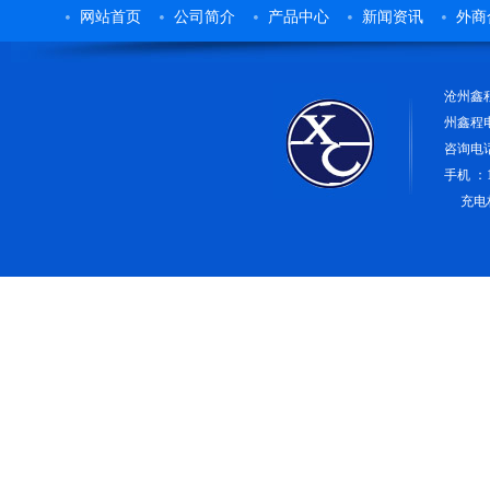
网站首页
公司简介
产品中心
新闻资讯
外商
沧州鑫
州鑫程
咨询电话：
手机 ：
充电