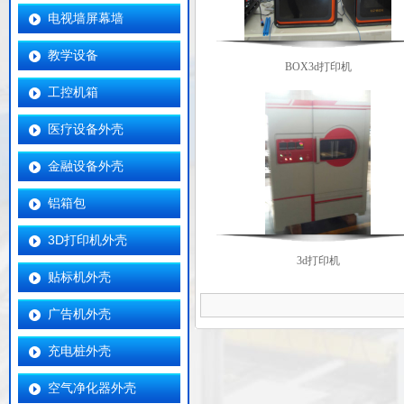
电视墙屏幕墙
教学设备
BOX3d打印机
工控机箱
医疗设备外壳
金融设备外壳
铝箱包
3D打印机外壳
3d打印机
贴标机外壳
广告机外壳
充电桩外壳
空气净化器外壳