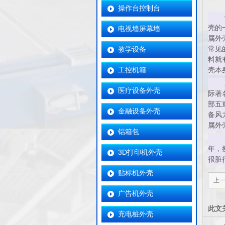
操作台控制台
壳的
电视墙屏幕墙
属外
教学设备
常见
料就
工控机箱
壳本
医疗设备外壳
际著
部五
金融设备外壳
备风
属外
铝箱包
年，
3D打印机外壳
很脏
贴标机外壳
上
广告机外壳
此文
充电桩外壳