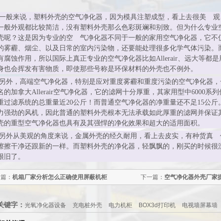
一般来说，塑料外壳的空气净化器，因为模具注塑成型，看上去很美 观
一般外观都比较简洁，没有塑料外壳那么色彩斑斓和别致。但为什么专业
壳呢？这是因为专业的空 气净化器不同于一般的家用空气净化器，它不
的雾霾、烟尘、以及日常的室内污染物，还要能处理很多化学气体污染。
有腐蚀作用，所以国际上真正专业的空气净化器比如
Allerair
、远大等都是
身也会挥发有害物质，即使那些号称是环保材料的外壳也不例外。
另外，高端空气净化器，特别是应对重度雾霾和重度污染的空气净化器，
名的加拿大
Allerair
空气净化器，它的滤网十分厚重，其家用型中
6000
系列
重过滤系统的总重量近
20
公斤！而普通空气净化器的净重量还不足
15
公斤
力强劲的风机，因此普通的塑料外壳根本无法承载如此厚重的滤网并保证
壳的重型空气净化器也具有及其强悍的净化效果和超大的适用面积。
另外从美观的角度来说，金属外壳的经久耐用，看上去皮实，有种货真 
擦擦干净还跟新的一样。而塑料外壳的净化器，轻飘飘的，刚买的时候很
很旧了。
一篇：
机箱厂家分析怎么正确使用屏蔽机柜
下一篇：
空气净化器外壳厂家
最佳的
关键字：
光氧净化器设备
充电桩外壳
电力机柜
BOX3d打印机
电视墙屏幕墙