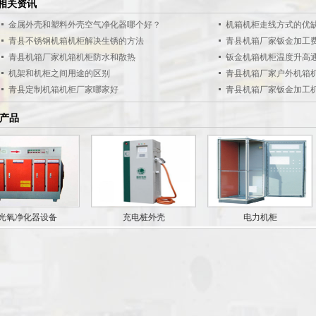
相关资讯
金属外壳和塑料外壳空气净化器哪个好？
机箱机柜走线方式的优
青县不锈钢机箱机柜解决生锈的方法
青县机箱厂家钣金加工
青县机箱厂家机箱机柜防水和散热
钣金机箱机柜温度升高
机架和机柜之间用途的区别
青县机箱厂家户外机箱
青县定制机箱机柜厂家哪家好
青县机箱厂家钣金加工
产品
光氧净化器设备
充电桩外壳
电力机柜