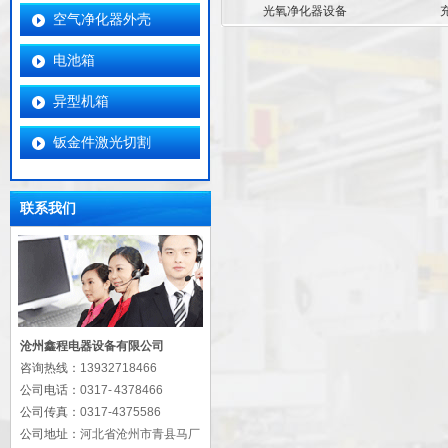
光氧净化器设备
空气净化器外壳
电池箱
异型机箱
钣金件激光切割
联系我们
沧州鑫程电器设备有限公司
咨询热线：
13932718466
公司电话：
0317- 4378466
公司传真：
0317-4375586
公司地址：
河北省沧州市青县马厂