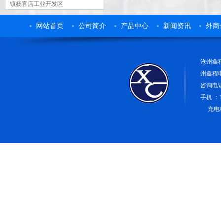
镇杨官店工业开发区
网站首页
公司简介
产品中心
新闻资讯
外商
沧州鑫
州鑫程
咨询电话：
手机 ：
充电