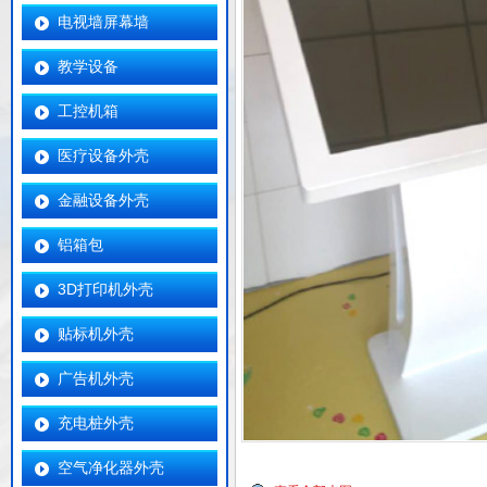
电视墙屏幕墙
教学设备
工控机箱
医疗设备外壳
金融设备外壳
铝箱包
3D打印机外壳
贴标机外壳
广告机外壳
充电桩外壳
空气净化器外壳