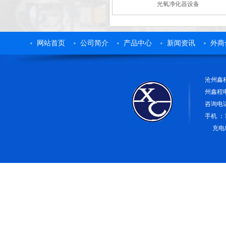
光氧净化器设备
网站首页
公司简介
产品中心
新闻资讯
外商
沧州鑫
州鑫程
咨询电话：
手机 ：
充电