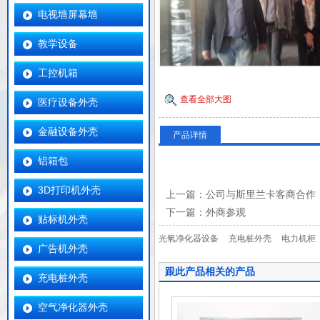
电视墙屏幕墙
教学设备
工控机箱
查看全部大图
医疗设备外壳
金融设备外壳
产品详情
铝箱包
3D打印机外壳
上一篇：
公司与斯里兰卡客商合作
下一篇：
外商参观
贴标机外壳
光氧净化器设备
充电桩外壳
电力机柜
广告机外壳
跟此产品相关的产品
充电桩外壳
空气净化器外壳