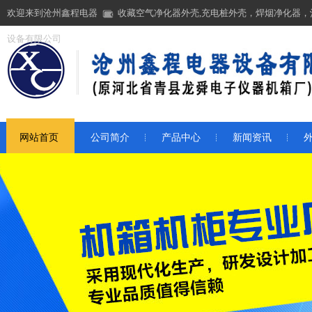
欢迎来到沧州鑫程电器
收藏空气净化器外壳,充电桩外壳，焊烟净化器
设备有限公司
网站首页
公司简介
产品中心
新闻资讯