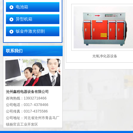
电池箱
异型机箱
钣金件激光切割
联系我们
光氧净化器设备
沧州鑫程电器设备有限公司
咨询热线：
13932718466
公司电话：
0317- 4378466
公司传真：
0317-4375586
公司地址：
河北省沧州市青县马厂
镇杨官店工业开发区