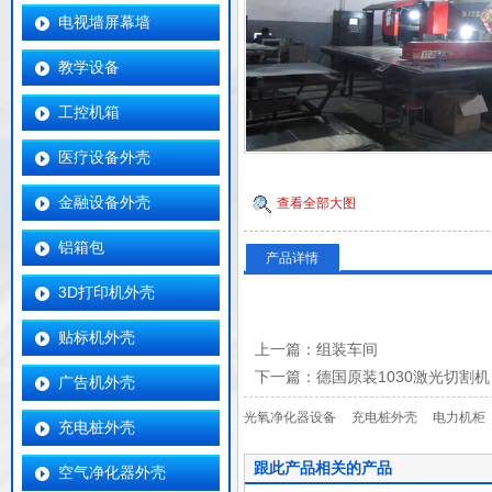
电视墙屏幕墙
教学设备
工控机箱
医疗设备外壳
金融设备外壳
查看全部大图
铝箱包
产品详情
3D打印机外壳
贴标机外壳
上一篇：
组装车间
下一篇：
德国原装1030激光切割机
广告机外壳
光氧净化器设备
充电桩外壳
电力机柜
充电桩外壳
跟此产品相关的产品
空气净化器外壳